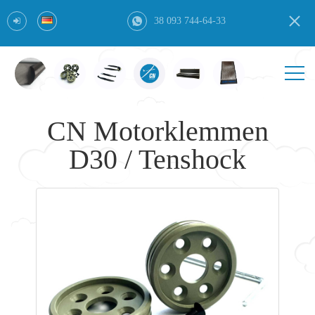
38 093 744-64-33
CN Motorklemmen
D30 / Tenshock