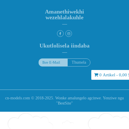
Amanethiwekhi
wezehlalakuhle
Ukutlolisela iindaba
0 Artikel - 0,00 
cn-models.com © 2018-2025. Wonke amalungelo agcinwe. Yenziwe ngu
"
BestSite
"