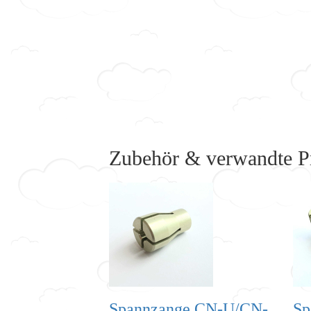
Zubehör & verwandte P
Spannzange CN-U/CN-
Sp