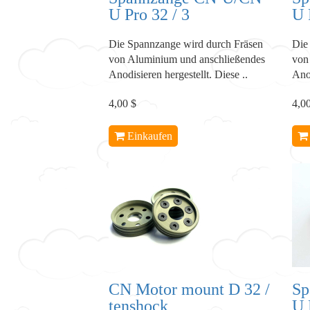
U Pro 32 / 3
U 
Die Spannzange wird durch Fräsen
Die
von Aluminium und anschließendes
von
Anodisieren hergestellt. Diese ..
Anod
4,00 $
4,0
Einkaufen
CN Motor mount D 32 /
Sp
tenshock
U 