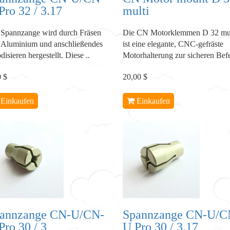
Pro 32 / 3.17
multi
 Spannzange wird durch Fräsen
Die CN Motorklemmen D 32 mul
 Aluminium und anschließendes
ist eine elegante, CNC-gefräste
isieren hergestellt. Diese ..
Motorhalterung zur sicheren Befe
0 $
20,00 $
Einkaufen
Einkaufen
annzange CN-U/CN-
Spannzange CN-U/C
Pro 30 / 3
U Pro 30 / 3.17