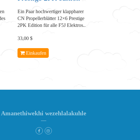
sen
Ein Paar hochwertiger klappbarer
des
CN Propellerblätter 12×6 Prestige
2PK Edition für alle F5J Elektros..
33,00 $
Einkaufen
Amanethiwekhi wezehlalakuhle