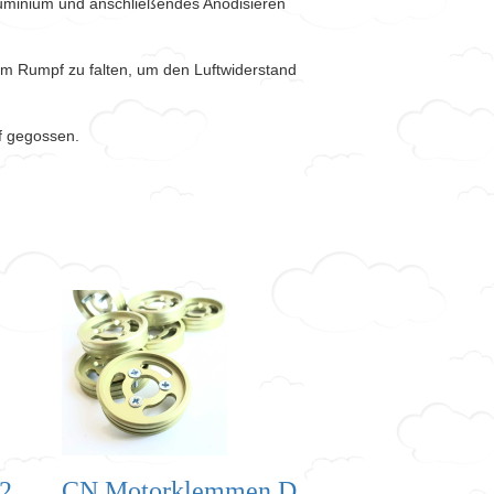
minium und anschließendes Anodisieren
am Rumpf zu falten, um den Luftwiderstand
f gegossen.
2
CN Motorklemmen D