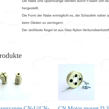
Die Nabe und Spannzange werden durch Fräsen von Alu
hergestellt.
Die Form der Nabe ermöglicht es, die Schaufeln näher 
beim Gleiten zu verringern.
Der stoßfeste Kegel ist aus Glas-Nylon-Verbundwerkstof
rodukte
annzange CN-U/CN-
CN Motor mount D 3