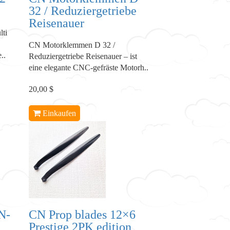
32 / Reduziergetriebe
Reisenauer
ti
CN Motorklemmen D 32 /
..
Reduziergetriebe Reisenauer – ist
eine elegante CNC-gefräste Motorh..
20,00 $
Einkaufen
N-
CN Prop blades 12×6
Prestige 2PK edition