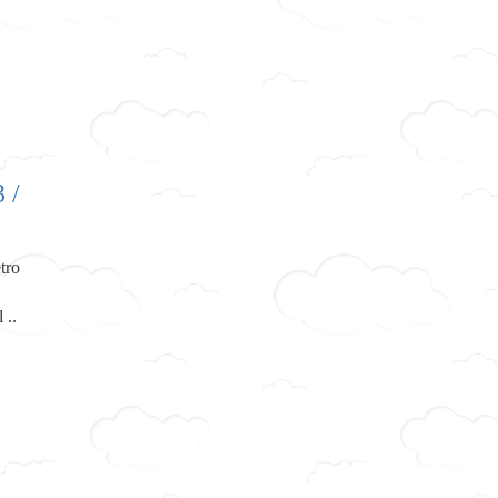
 /
tro
 ..