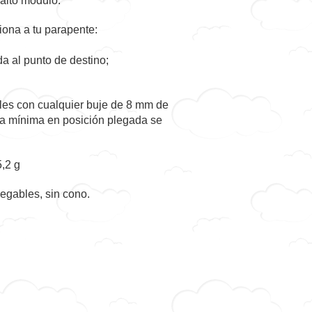
 alto módulo.
ona a tu parapente:
da al punto de destino;
es con cualquier buje de 8 mm de
ia mínima en posición plegada se
,2 g
legables
, sin cono.