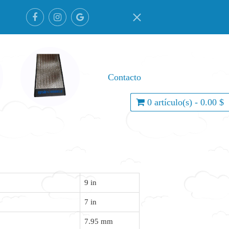
Contacto
0 artículo(s) - 0.00 $
9 in
7 in
7.95 mm