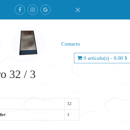
Contacto
0 artículo(s) - 0.00 $
 32 / 3
32
let
3