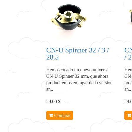
CN-U Spinner 32 / 3 /
CN
28.5
/ 
Hemos creado un nuevo universal
Hem
CN-U Spinner 32 mm, que ahora
CN-
produciremos en lugar de la versión
prod
an..
an..
29.00 $
29.
Comprar