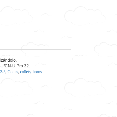
dizándolo.
-U/CN-U Pro 32.
2-3
,
Cones
,
collets
,
horns