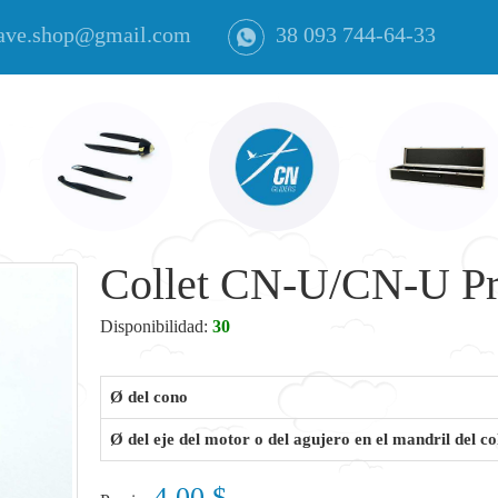
ave.shop@gmail.com
38 093 744-64-33
Collet CN-U/CN-U Pro
Disponibilidad:
30
Ø del cono
Ø del eje del motor o del agujero en el mandril del col
4.00 $