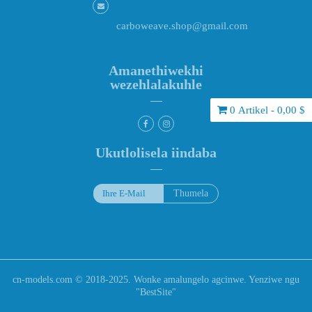
carboweave.shop@gmail.com
Amanethiwekhi
wezehlalakuhle
0 Artikel - 0,00 $
Ukutlolisela iindaba
cn-models.com © 2018-2025. Wonke amalungelo agcinwe. Yenziwe ngu
"
BestSite
"