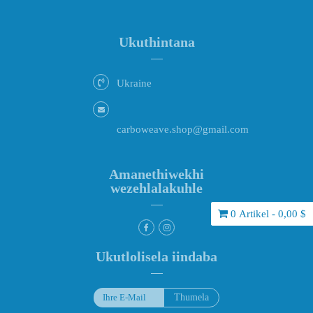
Ukuthintana
Ukraine
carboweave.shop@gmail.com
Amanethiwekhi
wezehlalakuhle
0 Artikel - 0,00 $
Ukutlolisela iindaba