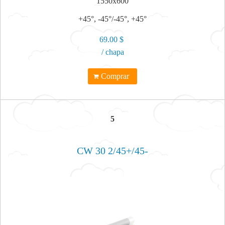
1550x600
+45°, -45°/-45°, +45°
69.00 $
/ chapa
Comprar
5
CW 30 2/45+/45-