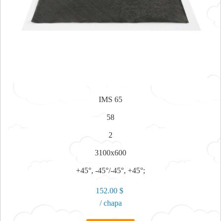
IMS 65
58
2
3100x600
+45°, -45°/-45°, +45°;
152.00 $
/ chapa