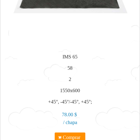
IMS 65
58
2
1550x600
+45°, -45°/-45°, +45°;
78.00 $
/ chapa
Comprar