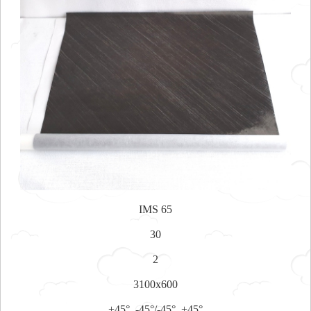
IMS 65
30
2
3100x600
+45°, -45°/-45°, +45°