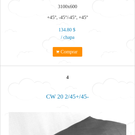
3100x600
+45°, -45°/-45°, +45°
134.80 $
/ chapa
Comprar
4
CW 20 2/45+/45-