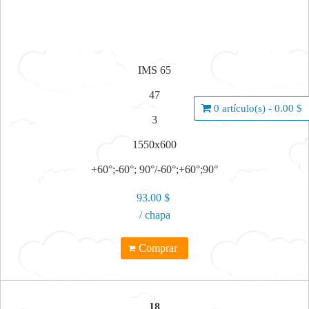
IMS 65
47
0 artículo(s) - 0.00 $
3
1550x600
+60°;-60°; 90°/-60°;+60°;90°
93.00 $
/ chapa
Comprar
18