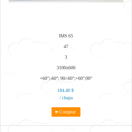
IMS 65
47
3
3100x600
+60°;-60°; 90/-60°;+60°;90°
184.40 $
/ chapa
Comprar