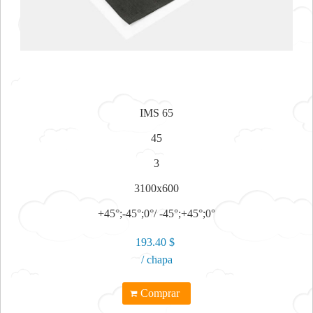
IMS 65
45
3
3100x600
+45°;-45°;0°/ -45°;+45°;0°
193.40 $
/ chapa
Comprar