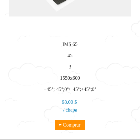
IMS 65
45
3
1550x600
+45°;-45°;0°/ -45°;+45°;0°
98.00 $
/ chapa
Comprar