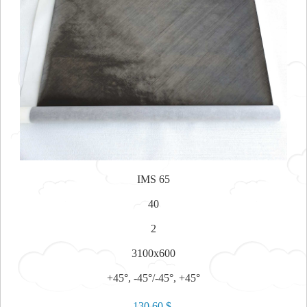
IMS 65
40
2
3100x600
+45°, -45°/-45°, +45°
130.60 $