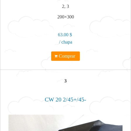
2, 3
200×300
63.00 $
/ chapa
Comprar
3
CW 20 2/45+/45-