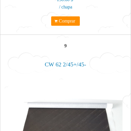
/ chapa
Comprar
9
CW 62 2/45+/45-