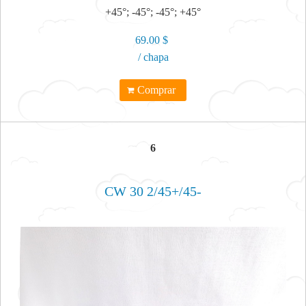
+45°; -45°; -45°; +45°
69.00 $
/ chapa
Comprar
6
CW 30 2/45+/45-