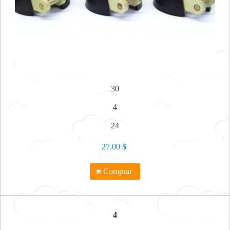
30
4
24
27.00 $
Comprar
4