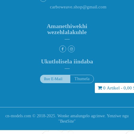
carboweave.shop@gmail.com
Amanethiwekhi
wezehlalakuhle
Ukutlolisela iindaba
0 Artikel - 0,00 
cn-models.com © 2018-2025. Wonke amalungelo agcinwe. Yenziwe ngu
"
BestSite
"