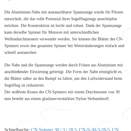
Die
Aluminium-Nabe
mit austauschbarer Spannzange wurde für Piloten
entwickelt, die das volle Potenzial ihres Segelflugzeugs ausschöpfen
möchten. Die Konstruktion ist leicht und robust. Dank der Spannzange
kann derselbe Spinner für Motoren mit unterschiedlichen
Wellendurchmessern verwendet werden. Sie können die Blätter des
CN-
Spinner
s sowie den gesamten Spinner bei Wetteränderungen einfach und
schnell austauschen.
Die Nabe und die Spannzange werden durch Fräsen aus Aluminium mit
anschließender Eloxierung gefertigt. Die Form der Nabe ermöglicht es,
die Blätter näher an den Rumpf zu falten, um den Luftwiderstand beim
Segelflug zu reduzieren.
Der stoßfeste
Konus
des CN-Spinners mit einem Durchmesser von 30
mm besteht aus einem glasfaserverstärkten Nylon-Verbundstoff.
Schnellsuche:
CN Spinner 30 / 3 / 28.5
,
CN-S-30-3-28-5
,
CN