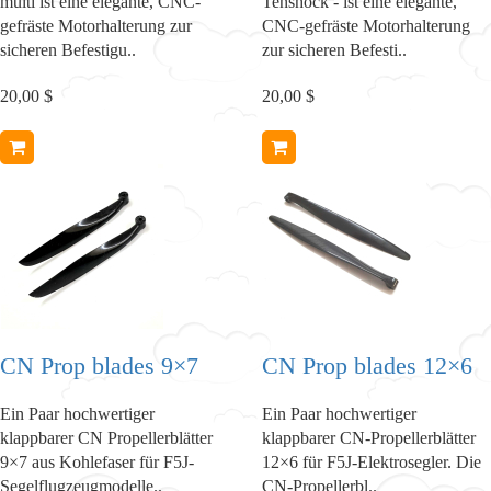
multi ist eine elegante, CNC-
Tenshock - ist eine elegante,
gefräste Motorhalterung zur
CNC-gefräste Motorhalterung
sicheren Befestigu..
zur sicheren Befesti..
20,00 $
20,00 $
CN Prop blades 9×7
CN Prop blades 12×6
Ein Paar hochwertiger
Ein Paar hochwertiger
klappbarer CN Propellerblätter
klappbarer CN-Propellerblätter
9×7 aus Kohlefaser für F5J-
12×6 für F5J-Elektrosegler. Die
Segelflugzeugmodelle..
CN-Propellerbl..