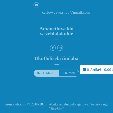
carboweave.shop@gmail.com
Amanethiwekhi
wezehlalakuhle
Ukutlolisela iindaba
0 Artikel - 0,00 
cn-models.com © 2018-2025. Wonke amalungelo agcinwe. Yenziwe ngu
"
BestSite
"