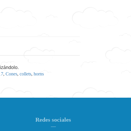
dizándolo.
17
,
Cones
,
collets
,
horns
Redes sociales