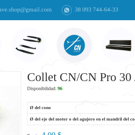
ave.shop@gmail.com
38 093 744-64-33
Collet CN/CN Pro 30 
Disponibilidad:
96
Ø del cono
Ø del eje del motor o del agujero en el mandril del col
4.00 $