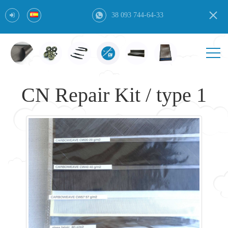
38 093 744-64-33
CN Repair Kit / type 1