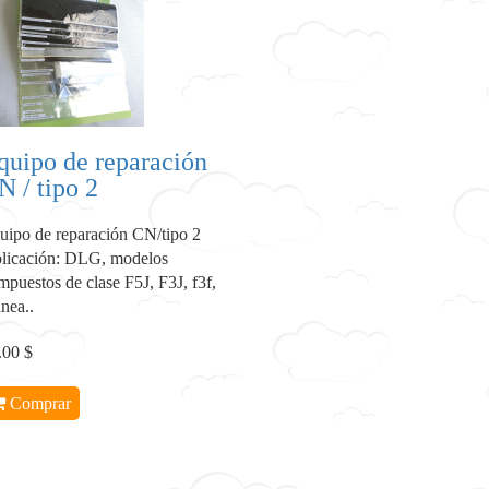
quipo de reparación
N / tipo 2
uipo de reparación CN/tipo 2
licación: DLG, modelos
mpuestos de clase F5J, F3J, f3f,
nea..
.00 $
Comprar