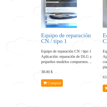
Equipo de reparación
E
CN / tipo 1
C
Equipo de reparación CN / tipo 1
Eq
Aplicación: reparación de DLG y
Ap
pequeños modelos compuestos. ..
co
pla
38.00 $
63
Comprar