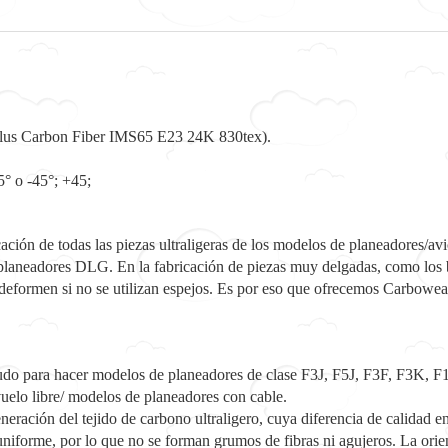
lus Carbon Fiber IMS65 E23 24K 830tex).
5° o -45°; +45;
icación de todas las piezas ultraligeras de los modelos de planeadores/a
e planeadores DLG. En la fabricación de piezas muy delgadas, como los b
se deformen si no se utilizan espejos. Es por eso que ofrecemos Carbo
enudo para hacer modelos de planeadores de clase F3J, F5J, F3F, F3K,
uelo libre/ modelos de planeadores con cable.
eración del tejido de carbono ultraligero, cuya diferencia de calidad en
niforme, por lo que no se forman grumos de fibras ni agujeros. La orien